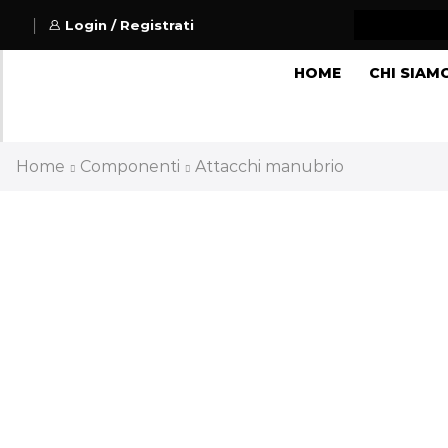
Login / Registrati
HOME
CHI SIAM
Home
Componenti
Attacchi manubrio