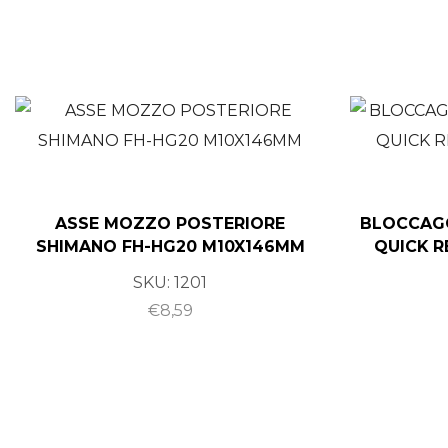
ASSE MOZZO POSTERIORE
BLOCCAGG
SHIMANO FH-HG20 M10X146MM
QUICK R
SKU:
1201
€
8,59