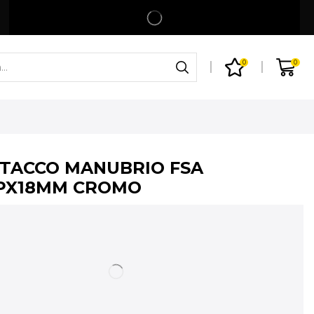
Spedizione gratuita per ordini superiori a 99€
Shop
0
0
TTACCO MANUBRIO FSA
PX18MM CROMO