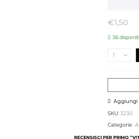
€
1,50
36 disponib
Aggiungi a
SKU:
3230
Categorie:
A
RECENSISCI PER PRIMO “