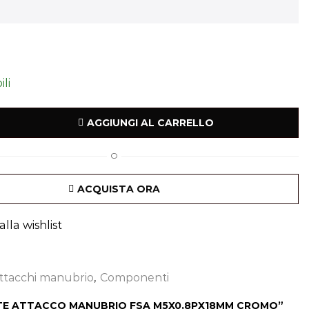
ili
AGGIUNGI AL CARRELLO
O
ACQUISTA ORA
lla wishlist
ttacchi manubrio
,
Componenti
VITE ATTACCO MANUBRIO FSA M5X0,8PX18MM CROMO”