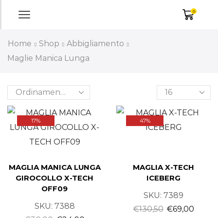
0
Home
Shop
Abbigliamento
Maglie Manica Lunga
17%
47%
MAGLIA MANICA LUNGA
MAGLIA X-TECH
GIROCOLLO X-TECH
ICEBERG
OFF09
SKU:
7389
SKU:
7388
€
130,50
€
69,00