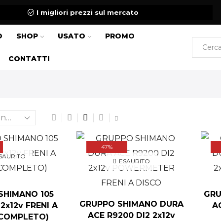
I migliori prezzi sul mercato
O
SHOP
USATO
PROMO
CONTATTI
47%
SAURITO
ESAURITO
SHIMANO 105
GRU
GRUPPO SHIMANO DURA
 2x12v FRENI A
A
ACE R9200 DI2 2x12v
(COMPLETO)