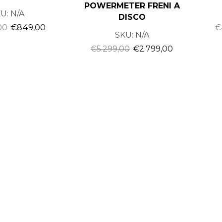
POWERMETER FRENI A
U:
N/A
DISCO
00
€
849,00
€
SKU:
N/A
€
5.299,00
€
2.799,00