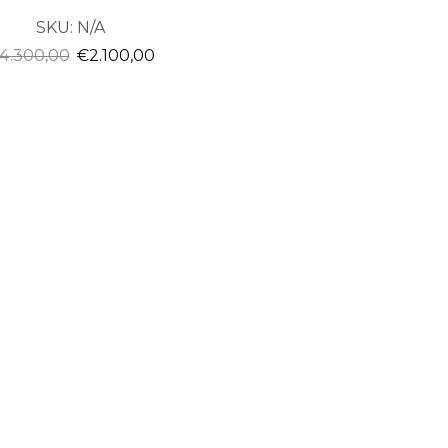
SKU:
N/A
4.300,00
€
2.100,00