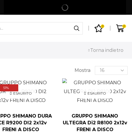
Spedizione gratuita per ordini superiori a 99€
Shop
0
0
Torna indietro
Mostra
51%
ESAURITO
ESAURITO
PPO SHIMANO DURA
GRUPPO SHIMANO
CE R9200 DI2 2x12v
ULTEGRA Di2 R8100 2x12v
FRENI A DISCO
FRENI A DISCO