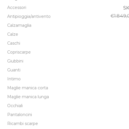
Accessori
SK
€
1.849,
Antipioggia/antivento
Calzamaglia
Calze
Caschi
Copriscarpe
Giubbini
Guanti
Intimo
Maglie manica corta
Maglie manica lunga
Occhiali
Pantaloncini
Ricambi scarpe