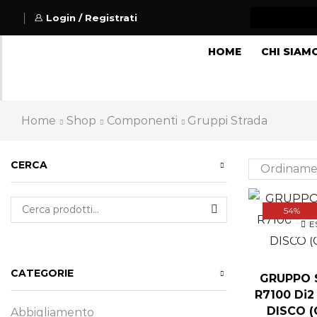
Login / Registrati
HOME
CHI SIAM
Home
Shop
Componenti
Gruppi Strada
CERCA
54%
E
CATEGORIE
GRUPPO 
R7100 Di2
DISCO 
Abbigliamento