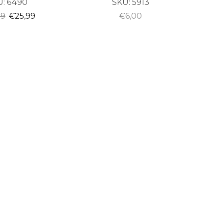
U:
6490
SKU:
5913
99
€
25,99
€
6,00