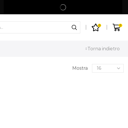
Spedizione gratuita per ordini superiori a 99€
Shop
0
0
Torna indietro
CERCA
Mostra
CATEGORIE
Abbigliamento