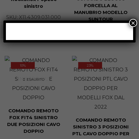
FORCELLA AL
sinistro
MANUBRIO MODELLO
SKU:
X11.4309.031.000
SUNTOUR
×
€
40,00
SKU:
2532
€
38,00
€
29,90
10%
23%
ESAURITO
COMANDO REMOTO
FOX FIT4 SINISTRO
COMANDO REMOTO
DUE POSIZIONI CAVO
SINISTRO 3 POSIZIONI
DOPPIO
PTL CAVO DOPPIO PER