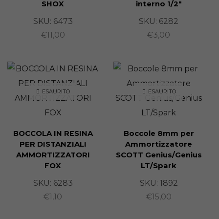
SHOX
interno 1/2″
SKU:
6473
SKU:
6282
€
11,00
€
3,00
ESAURITO
ESAURITO
BOCCOLA IN RESINA
Boccole 8mm per
PER DISTANZIALI
Ammortizzatore
AMMORTIZZATORI
SCOTT Genius/Genius
FOX
LT/Spark
SKU:
6283
SKU:
1892
€
1,10
€
15,00