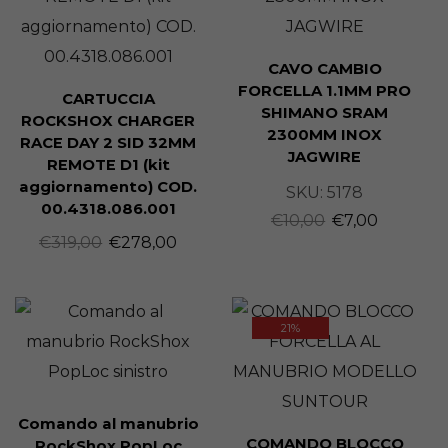
CAVO CAMBIO
FORCELLA 1.1MM PRO
CARTUCCIA
SHIMANO SRAM
ROCKSHOX CHARGER
2300MM INOX
RACE DAY 2 SID 32MM
JAGWIRE
REMOTE D1 (kit
aggiornamento) COD.
SKU:
5178
00.4318.086.001
€
10,00
€
7,00
€
319,00
€
278,00
21%
Comando al manubrio
COMANDO BLOCCO
RockShox PopLoc