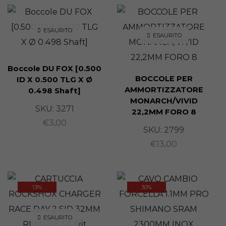
ESAURITO
ESAURITO
Boccole DU FOX [0.500
BOCCOLE PER
ID X 0.500 TLG X Ø
AMMORTIZZATORE
0.498 Shaft]
MONARCH/VIVID
SKU:
3271
22,2MM FORO 8
€
3,00
SKU:
2799
€
13,00
13%
30%
ESAURITO