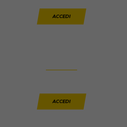
ACCEDI
USATO
___________
Grandi occasioni
selezionate per te.
ACCEDI