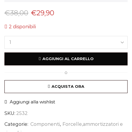
€
38,00
€
29,90
2 disponibili
AGGIUNGI AL CARRELLO
O
ACQUISTA ORA
Aggiungi alla wishlist
SKU:
2532
Categorie:
Componenti
,
Forcelle,ammortizzatori e