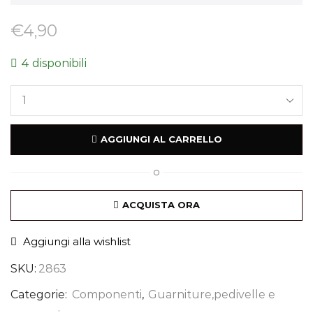
€
4,90
4 disponibili
AGGIUNGI AL CARRELLO
O
ACQUISTA ORA
Aggiungi alla wishlist
SKU:
2863
Categorie:
Componenti
,
Guarniture,pedivelle e