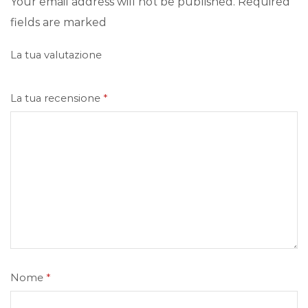
Your email address will not be published. Required
fields are marked
La tua valutazione
La tua recensione
*
Nome
*