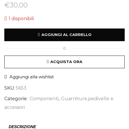
€
30,00
1 disponibili
AGGIUNGI AL CARRELLO
O
ACQUISTA ORA
Aggiungi alla wishlist
SKU:
5653
Categorie:
Componenti
,
Guarniture,pedivelle e
accessori
DESCRIZIONE