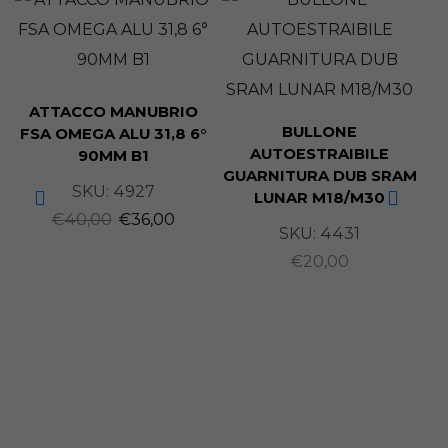
ATTACCO MANUBRIO
BULLONE
FSA OMEGA ALU 31,8 6°
AUTOESTRAIBILE
90MM B1
GUARNITURA DUB SRAM
SKU:
4927
LUNAR M18/M30
€
40,00
€
36,00
SKU:
4431
R
€
20,00