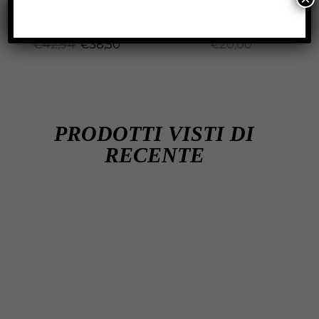
SKU:
6641
SKU:
2213
€
42,94
€
38,50
€
20,00
PRODOTTI VISTI DI
RECENTE