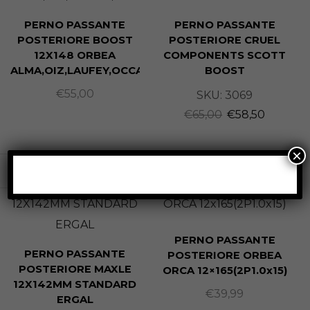
PERNO PASSANTE
PERNO PASSANTE
POSTERIORE BOOST
POSTERIORE CRUEL
12X148 ORBEA
COMPONENTS SCOTT
ALMA,OIZ,LAUFEY,OCCAM,WILD
BOOST
€
55,00
SKU:
3069
€
65,00
€
58,50
×
ESAURITO
PERNO PASSANTE
PERNO PASSANTE
POSTERIORE ORBEA
POSTERIORE MAXLE
ORCA 12×165(2P1.0x15)
12X142MM STANDARD
€
39,99
ERGAL