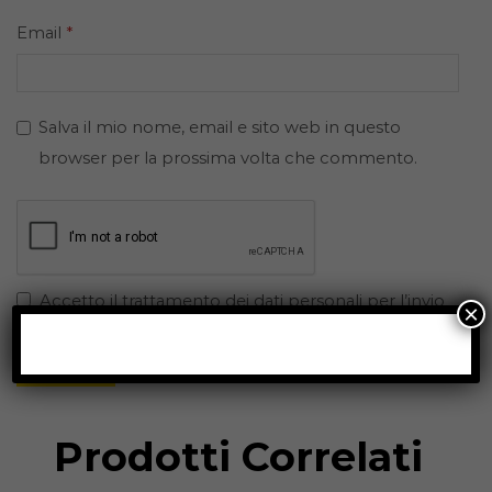
Email
*
Salva il mio nome, email e sito web in questo
browser per la prossima volta che commento.
Accetto il trattamento dei dati personali per l’invio
×
della recensione.
Prodotti Correlati