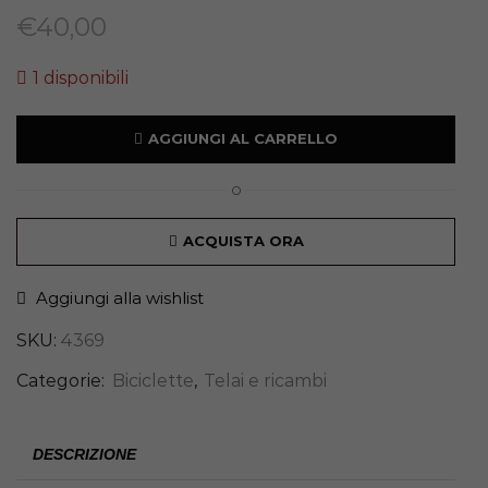
€
40,00
1 disponibili
AGGIUNGI AL CARRELLO
O
ACQUISTA ORA
Aggiungi alla wishlist
SKU:
4369
Categorie:
Biciclette
,
Telai e ricambi
DESCRIZIONE