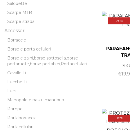
Salopette
Scarpe MTB
20%
Scarpe strada
Accessori
Borraccie
PARAFAN
Borse e porta cellulari
TRA
Borse e zaini,borse sottosella,borse
portaruote,borse portabici,Portacellulari
SK
Cavalletti
€
19,
Lucchetti
Luci
Manopole e nastri manubrio
Pompe
Portaborraccia
10%
Portacellulari