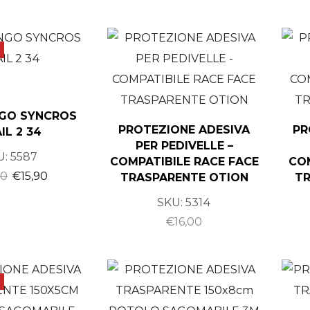
GO SYNCROS
PROTEZIONE ADESIVA
PR
IL 2 34
PER PEDIVELLE –
U:
5587
COMPATIBILE RACE FACE
CO
90
€
15,90
TRASPARENTE OTION
TR
SKU:
5314
€
16,00