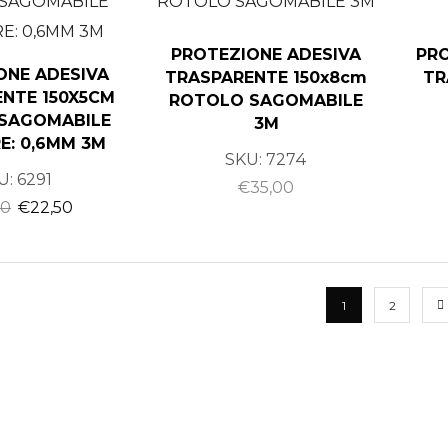
PROTEZIONE ADESIVA
PRO
ONE ADESIVA
TRASPARENTE 150x8cm
TR
NTE 150X5CM
ROTOLO SAGOMABILE
SAGOMABILE
3M
E: 0,6MM 3M
SKU:
7274
U:
6291
€
35,00
00
€
22,50
1
2