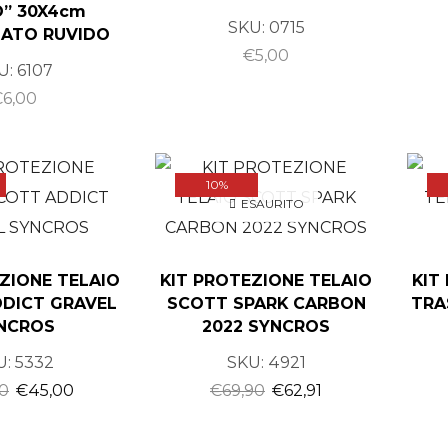
O” 30X4cm
SKU:
0715
IATO RUVIDO
€
5,00
U:
6107
€
6,00
10%
ESAURITO
ZIONE TELAIO
KIT PROTEZIONE TELAIO
KIT
DICT GRAVEL
SCOTT SPARK CARBON
TRA
NCROS
2022 SYNCROS
U:
5332
SKU:
4921
90
€
45,00
€
69,90
€
62,91