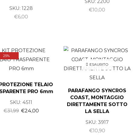
SKU:
2200
SKU:
1228
€
10,00
€
6,00
25%
ESAURITO
 PROTEZIONE TELAIO
PARAFANGO SYNCROS
SPARENTE PRO 6mm
COAST, MONTAGGIO
SKU:
4511
DIRETTAMENTE SOTTO
€
31,99
€
24,00
LA SELLA
SKU:
3917
€
10,90