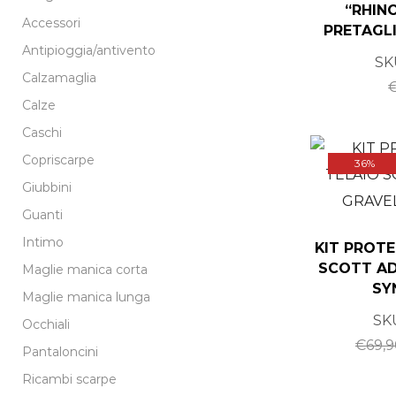
“RHIN
Accessori
PRETAGL
Antipioggia/antivento
SK
Calzamaglia
Calze
Caschi
Copriscarpe
36%
Giubbini
Guanti
Intimo
KIT PROTE
SCOTT AD
Maglie manica corta
SY
Maglie manica lunga
SK
Occhiali
€
69,
Pantaloncini
Ricambi scarpe