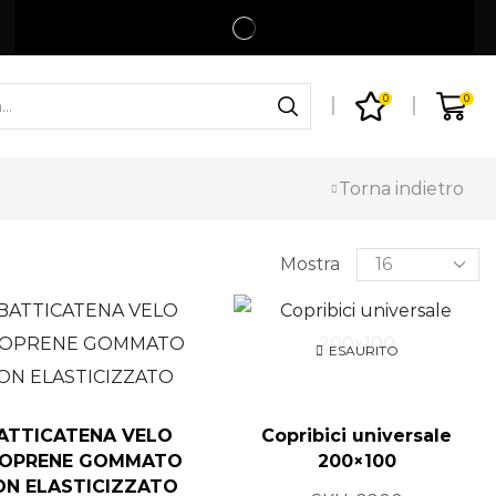
Spedizione gratuita per ordini superiori a 99€
Shop
0
0
Torna indietro
Mostra
ESAURITO
ATTICATENA VELO
Copribici universale
OPRENE GOMMATO
200×100
ON ELASTICIZZATO