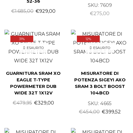
52-36
SKU:
7609
€
1.685,00
€
929,00
€
275,00
31%
12%
ESAURITO
ESAURITO
GUARNITURA SRAM XO
MISURATORE DI
EAGLE T-TYPE
POTENZA SIGEYI AXO
POWERMETER DUB
SRAM 3 BOLT BOOST
WIDE 32T 1X12V
104BCD
€
479,95
€
329,00
SKU:
4665
€
454,00
€
399,52