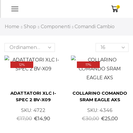
0
Home
Shop
Componenti
Comandi Cambio
12%
17%
ADATTATORI XLC I-
COLLARINO COMANDO
SPEC 2 BV-X09
SRAM EAGLE AXS
SKU:
4722
SKU:
4346
€
17,00
€
14,90
€
30,00
€
25,00