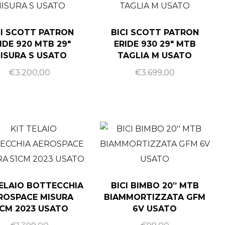
CI SCOTT PATRON
BICI SCOTT PATRON
IDE 920 MTB 29″
ERIDE 930 29″ MTB
ISURA S USATO
TAGLIA M USATO
€
3.200,00
€
3.699,00
TELAIO BOTTECCHIA
BICI BIMBO 20” MTB
ROSPACE MISURA
BIAMMORTIZZATA GFM
1CM 2023 USATO
6V USATO