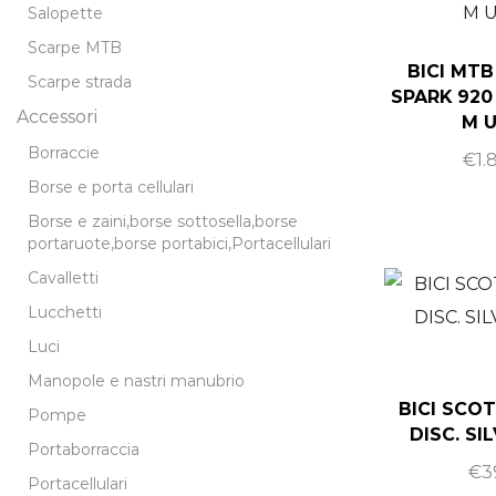
Salopette
Scarpe MTB
BICI MTB
Scarpe strada
SPARK 920
Accessori
M 
Borraccie
€
1.
Borse e porta cellulari
Borse e zaini,borse sottosella,borse
portaruote,borse portabici,Portacellulari
Cavalletti
Lucchetti
Luci
Manopole e nastri manubrio
BICI SCOT
Pompe
DISC. SI
Portaborraccia
€
3
Portacellulari