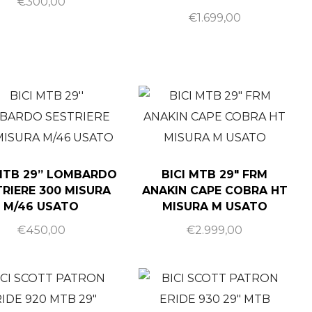
€
300,00
€
1.699,00
 MTB 29” LOMBARDO
BICI MTB 29″ FRM
RIERE 300 MISURA
ANAKIN CAPE COBRA HT
M/46 USATO
MISURA M USATO
€
450,00
€
2.999,00