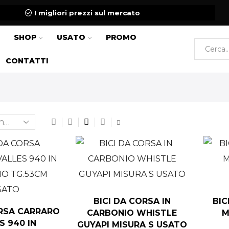
I migliori prezzi sul mercato
SHOP
USATO
PROMO
CONTATTI
BICI DA CORSA IN
BIC
ORSA CARRARO
CARBONIO WHISTLE
M
S 940 IN
GUYAPI MISURA S USATO