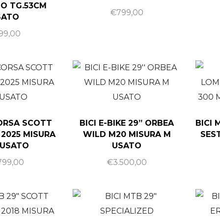
O TG.53CM
€
799,00
SATO
99,00
CORSA SCOTT
BICI E-BIKE 29” ORBEA
BICI
 2025 MISURA
WILD M20 MISURA M
SEST
 USATO
USATO
799,00
€
3.500,00