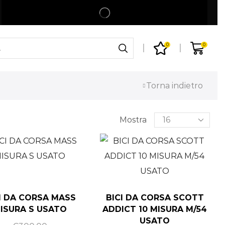
Spedizione gratuita per ordini superiori a 99€
Shop
0
0
Torna indietro
Mostra
I DA CORSA MASS
BICI DA CORSA SCOTT
ISURA S USATO
ADDICT 10 MISURA M/54
USATO