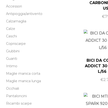
CARBONI
Accessori
U
Antipioggia/antivento
€
7
Calzamaglia
Calze
Caschi
Copriscarpe
Giubbini
Guanti
BICI DA 
ADDICT 30
Intimo
L/56
Maglie manica corta
€
2.
Maglie manica lunga
Occhiali
Pantaloncini
Ricambi scarpe