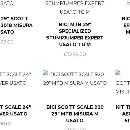
 29″ SCOTT
BI
BICI MTB 29″
 2018 MISURA
ER
SPECIALIZED
USATO
M
STUMPJUMPER EXPERT
899,00
USATO TG.M
€
1.299,00
T SCALE 24″
BICI SCOTT SCALE 920
KIT 
LVER USATO
29″ MTB MISURA M
AE
USATO
5
90,00