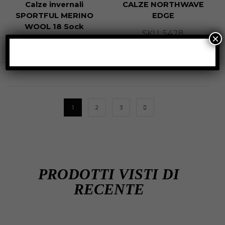
Calze invernali
CALZE NORTHWAVE
SPORTFUL MERINO
EDGE
WOOL 18 Sock
SKU:
5428
×
SKU:
5069
€
14,99
€
11,99
€
17,90
€
15,22
1
2
3
PRODOTTI VISTI DI
RECENTE