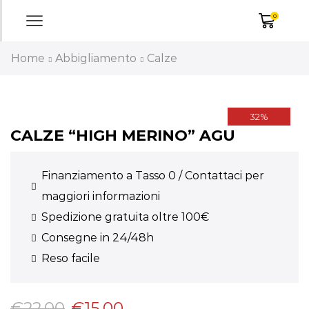
0
Home
Abbigliamento
Calze
32%
CALZE “HIGH MERINO” AGU
Finanziamento a Tasso 0 / Contattaci per
maggiori informazioni
Spedizione gratuita oltre 100€
Consegne in 24/48h
Reso facile
€
22,00
€
15,00