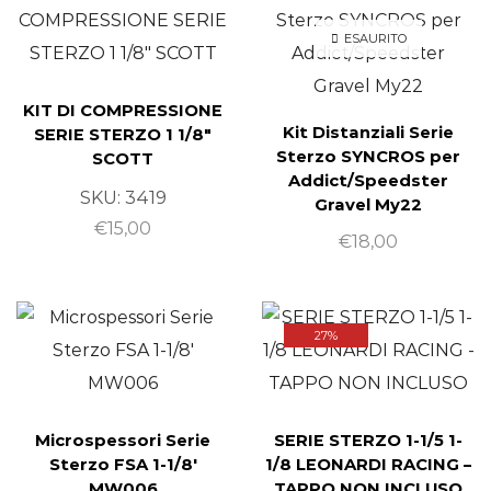
ESAURITO
KIT DI COMPRESSIONE
Kit Distanziali Serie
SERIE STERZO 1 1/8″
Sterzo SYNCROS per
SCOTT
Addict/Speedster
SKU:
3419
Gravel My22
€
15,00
€
18,00
27%
Microspessori Serie
SERIE STERZO 1-1/5 1-
Sterzo FSA 1-1/8′
1/8 LEONARDI RACING –
MW006
TAPPO NON INCLUSO