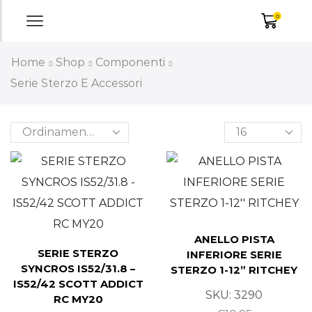
0
Home
Shop
Componenti
Serie Sterzo E Accessori
ANELLO PISTA
SERIE STERZO
INFERIORE SERIE
SYNCROS IS52/31.8 –
STERZO 1-12” RITCHEY
IS52/42 SCOTT ADDICT
SKU:
3290
RC MY20