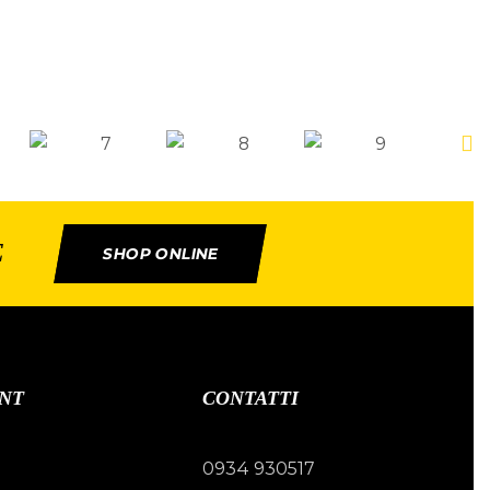
E
SHOP ONLINE
NT
CONTATTI
0934 930517