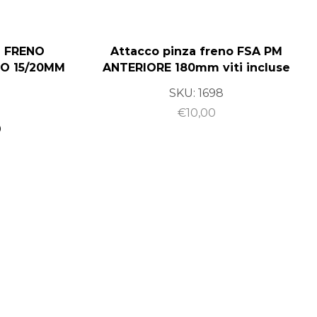
 FRENO
Attacco pinza freno FSA PM
O 15/20MM
ANTERIORE 180mm viti incluse
SKU:
1698
€
10,00
0