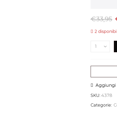
€
33,95
2 disponibil
Aggiungi a
SKU:
4378
Categorie:
C