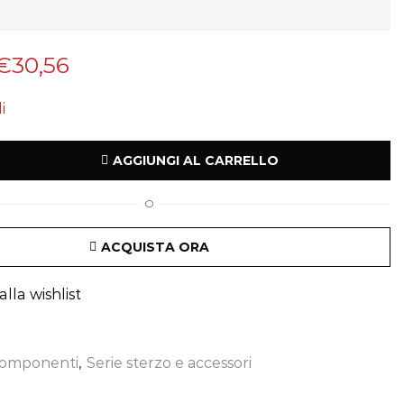
€
30,56
i
AGGIUNGI AL CARRELLO
O
ACQUISTA ORA
lla wishlist
omponenti
,
Serie sterzo e accessori