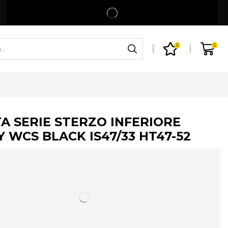
Spedizione gratuita per ordini superiori a 99€
Shop
0
0
A SERIE STERZO INFERIORE
 WCS BLACK IS47/33 HT47-52