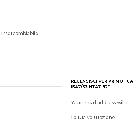
a intercambiabile
o
RECENSISCI PER PRIMO “C
IS47/33 HT47-52”
Your email address will n
La tua valutazione