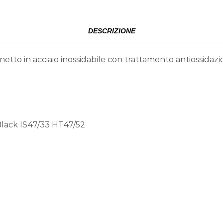
DESCRIZIONE
tto in acciaio inossidabile con trattamento antiossidazio
ack IS47/33 HT47/52