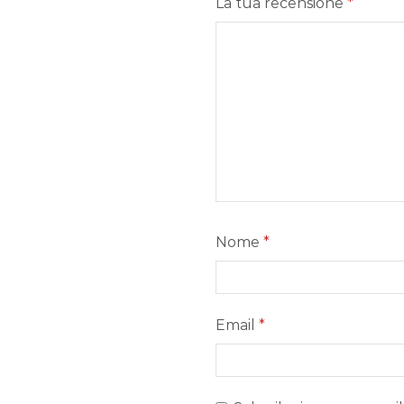
La tua recensione
*
Nome
*
Email
*