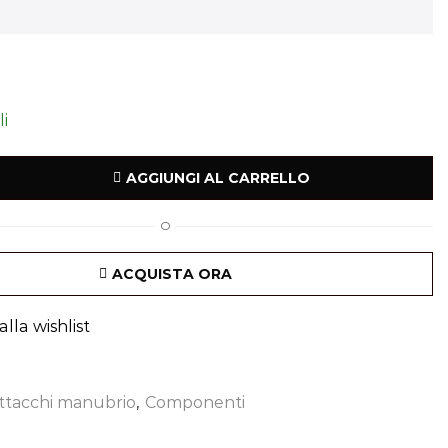
li
AGGIUNGI AL CARRELLO
O
ACQUISTA ORA
lla wishlist
ttacchi manubrio
,
Componenti