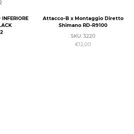
 INFERIORE
Attacco-B x Montaggio Diretto
LACK
Shimano RD-R9100
52
SKU:
3220
€
12,00