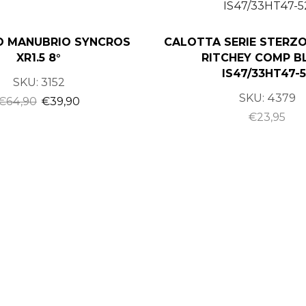
O MANUBRIO SYNCROS
CALOTTA SERIE STERZO
XR1.5 8°
RITCHEY COMP B
IS47/33HT47-
SKU:
3152
SKU:
4379
€
64,90
€
39,90
€
23,95