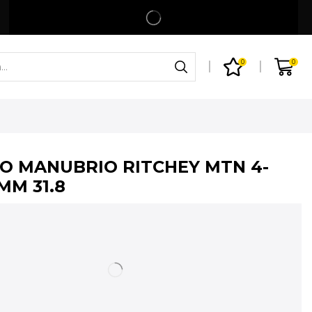
Spedizione gratuita per ordini superiori a 99€
Shop
0
0
O MANUBRIO RITCHEY MTN 4-
MM 31.8