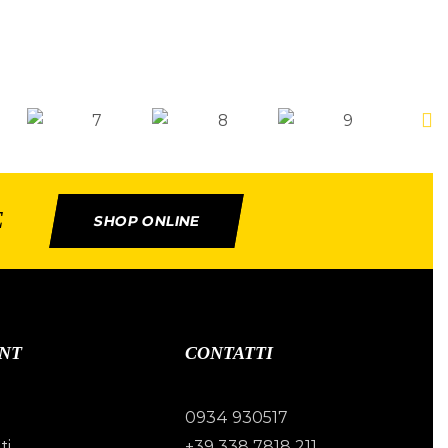
E
SHOP ONLINE
NT
CONTATTI
0934 930517
ti
+39 338 7818 211