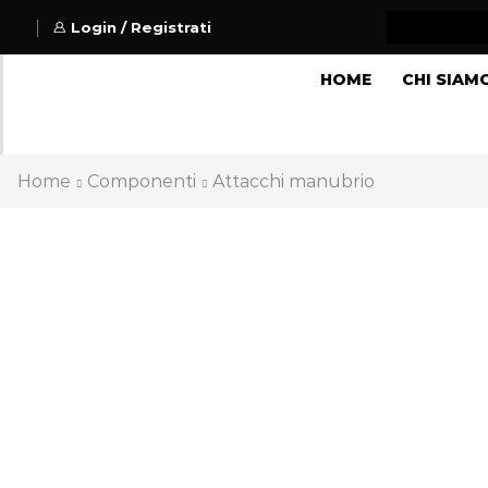
Login / Registrati
HOME
CHI SIAM
Home
Componenti
Attacchi manubrio