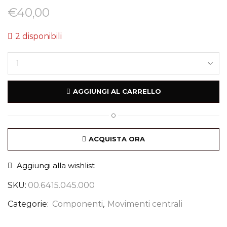
€
40,00
2 disponibili
AGGIUNGI AL CARRELLO
O
ACQUISTA ORA
Aggiungi alla wishlist
SKU:
00.6415.045.000
Categorie:
Componenti
,
Movimenti centrali