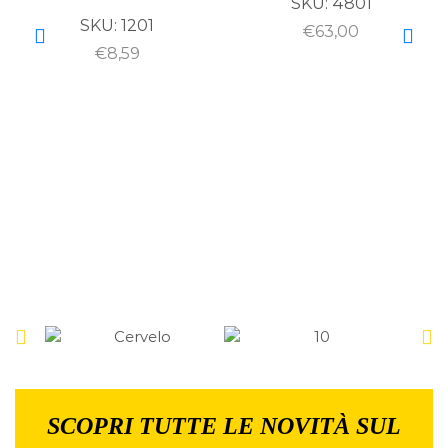
SKU:
4801
SKU:
1201
€
63,00
€
8,59
SCOPRI TUTTE LE NOVITÀ SUL