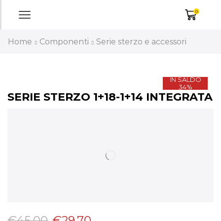
0
Home
Componenti
Serie sterzo e accessori
IN SALDO
34%
SERIE STERZO 1+18-1+14 INTEGRATA
€
45,00
€
29,70