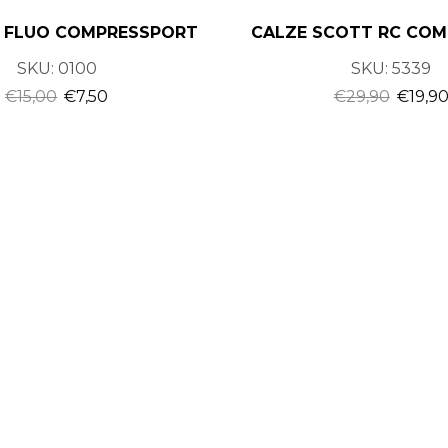
2 FLUO COMPRESSPORT
CALZE SCOTT RC COM
SKU:
0100
SKU:
5339
€
15,00
€
7,50
€
29,90
€
19,9