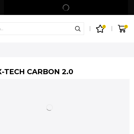
Spedizione gratuita per ordini superiori a 99€
Shop
0
0
X-TECH CARBON 2.0