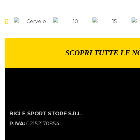
SCOPRI TUTTE LE N
BICI E SPORT
STORE
S.R.L.
P.IVA:
02152170854