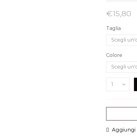
€
15,80
Taglia
Colore
Aggiungi a