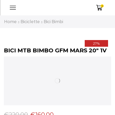
0
Home
Biciclette
Bici Bimbi
27%
BICI MTB BIMBO GFM MARS 20″ 1V
€
220,00
€
160,00