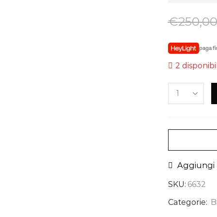
€
250,0
paga fi
2 disponibil
Aggiungi a
SKU:
6632
Categorie:
B