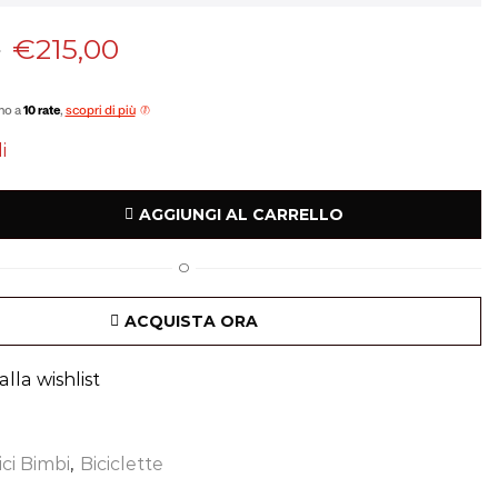
0
€
215,00
no a
10 rate
,
scopri di più
i
AGGIUNGI AL CARRELLO
O
ACQUISTA ORA
lla wishlist
ici Bimbi
,
Biciclette