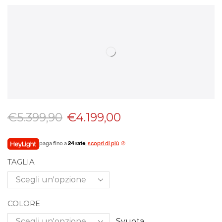
€
5.399,90
€
4.199,00
paga fino a
24 rate
,
scopri di più
TAGLIA
COLORE
Svuota