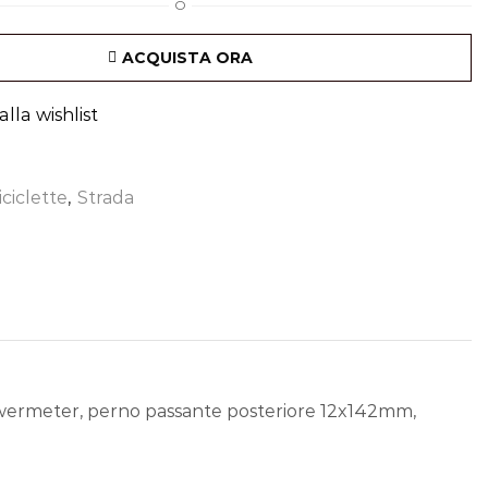
O
ACQUISTA ORA
lla wishlist
iciclette
,
Strada
wermeter, perno passante posteriore 12x142mm,