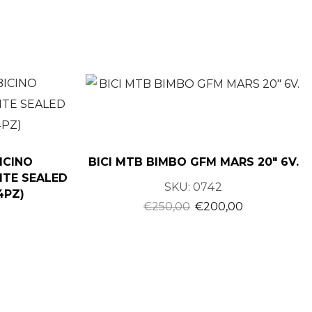
ICINO
BICI MTB BIMBO GFM MARS 20″ 6V.
LITE SEALED
SKU:
0742
4PZ)
€
250,00
€
200,00