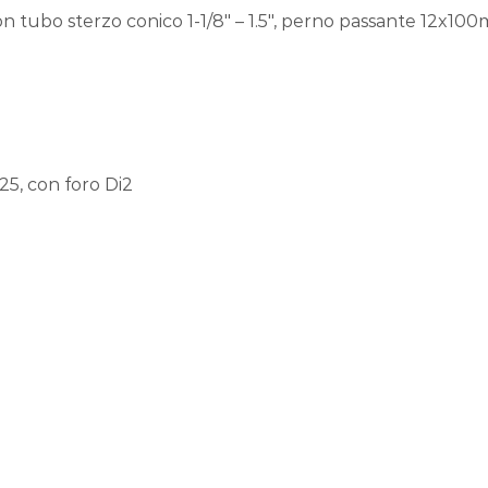
tubo sterzo conico 1-1/8″ – 1.5″, perno passante 12x100m
5, con foro Di2