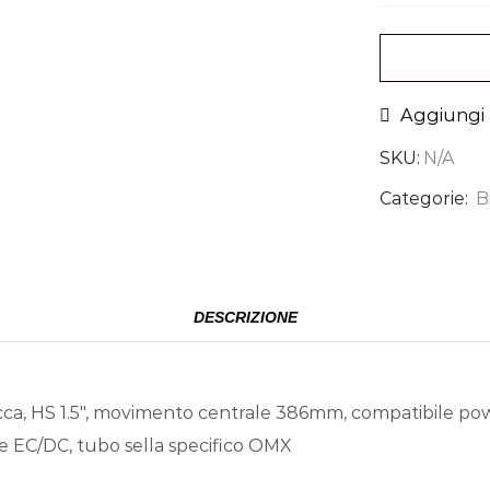
Aggiungi a
SKU:
N/A
Categorie:
B
DESCRIZIONE
ca, HS 1.5″, movimento centrale 386mm, compatibile po
le EC/DC, tubo sella specifico OMX