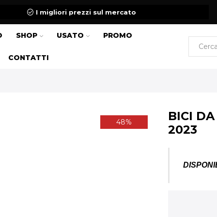
I migliori prezzi sul mercato
O
SHOP
USATO
PROMO
CONTATTI
BICI D
48%
2023
DISPONI