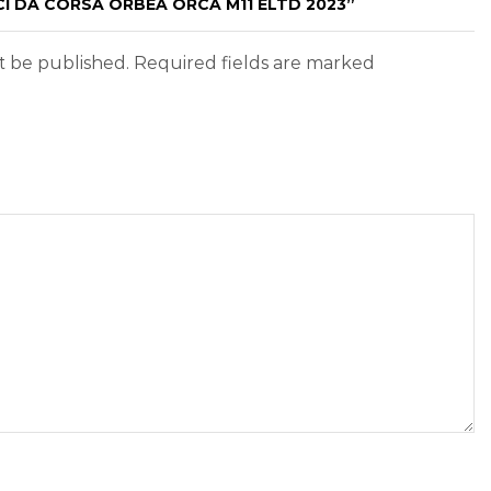
ICI DA CORSA ORBEA ORCA M11 ELTD 2023”
ot be published. Required fields are marked