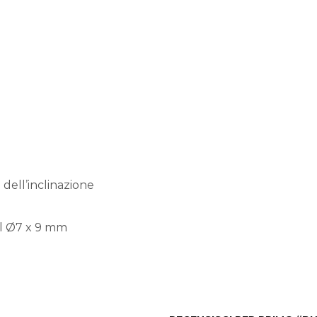
ell’inclinazione
il Ø7 x 9 mm