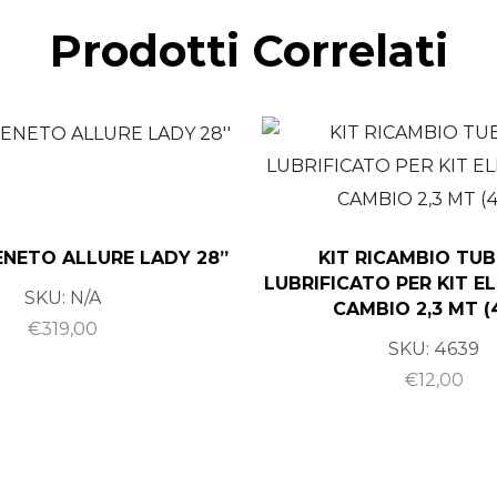
Prodotti Correlati
VENETO ALLURE LADY 28”
KIT RICAMBIO TUB
LUBRIFICATO PER KIT E
SKU:
N/A
CAMBIO 2,3 MT (
€
319,00
SKU:
4639
€
12,00