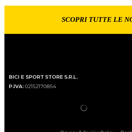
SCOPRI TUTTE LE N
BICI E SPORT
STORE
S.R.L.
P.IVA:
02152170854