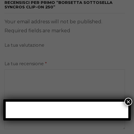
RECENSISCI PER PRIMO “BORSETTA SOTTOSELLA
SYNCROS CLIP-ON 250”
Your email address will not be published.
Required fields are marked
La tua valutazione
La tua recensione
*
×