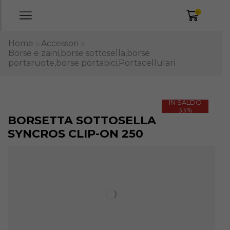
0
Home
Accessori
Borse e zaini,borse sottosella,borse
portaruote,borse portabici,Portacellulari
IN SALDO
33%
BORSETTA SOTTOSELLA
SYNCROS CLIP-ON 250