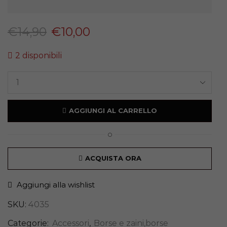
€
14,90
€
10,00
2 disponibili
AGGIUNGI AL CARRELLO
O
ACQUISTA ORA
Aggiungi alla wishlist
SKU:
4035
Categorie:
Accessori
,
Borse e zaini,borse