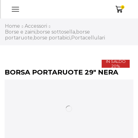
0
Home
Accessori
Borse e zaini,borse sottosella,borse
portaruote,borse portabici,Portacellulari
IN SALDO
20%
BORSA PORTARUOTE 29″ NERA