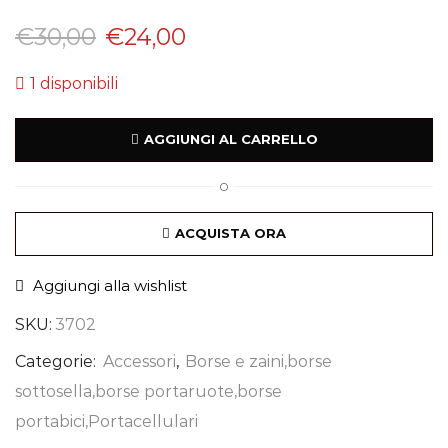
€
30,00
€
24,00
1 disponibili
AGGIUNGI AL CARRELLO
O
ACQUISTA ORA
Aggiungi alla wishlist
SKU:
3702
Categorie:
Accessori
,
Borse e zaini,borse
sottosella,borse portaruote,borse
portabici,Portacellulari