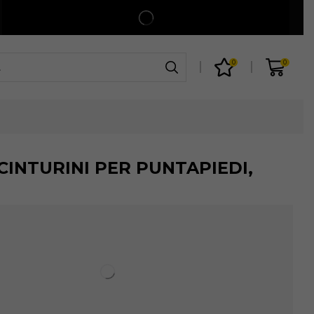
Spedizione gratuita per ordini superiori a 99€
Shop
0
0
CINTURINI PER PUNTAPIEDI,