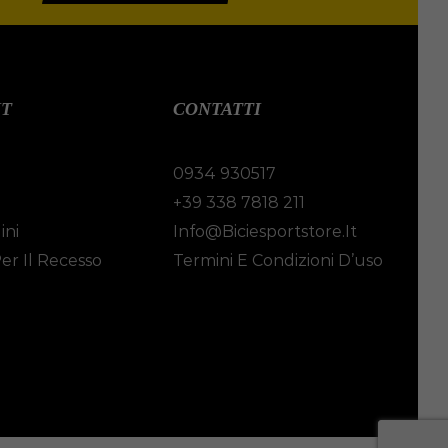
NT
CONTATTI
0934 930517
i
+39 338 7818 211
ini
Info@biciesportstore.it
er Il Recesso
Termini E Condizioni D’uso