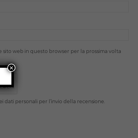
e sito web in questo browser per la prossima volta
×
i dati personali per l’invio della recensione.