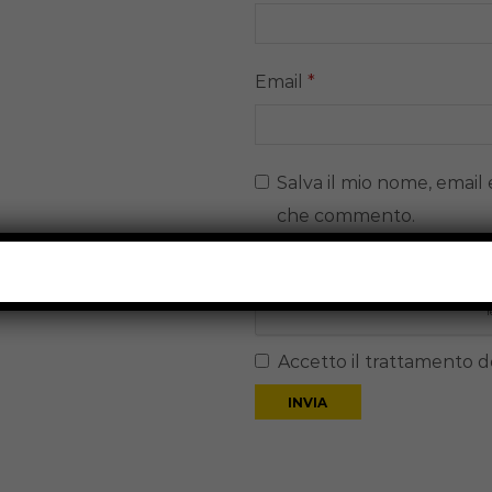
Email
*
Salva il mio nome, email 
che commento.
Accetto il trattamento de