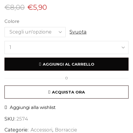
€
8,00
€
5,90
Colore
Svuota
AGGIUNGI AL CARRELLO
O
ACQUISTA ORA
Aggiungi alla wishlist
SKU:
2574
Categorie:
Accessori
,
Borraccie