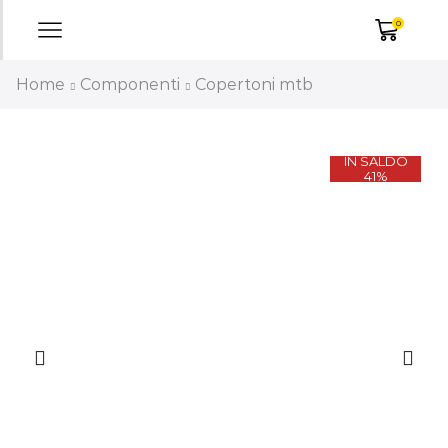
0
Home
Componenti
Copertoni mtb
IN SALDO
41%