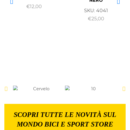
NERO
€
12,00
SKU:
4041
€
25,00
SCOPRI TUTTE LE NOVITÀ SUL
MONDO BICI E SPORT STORE