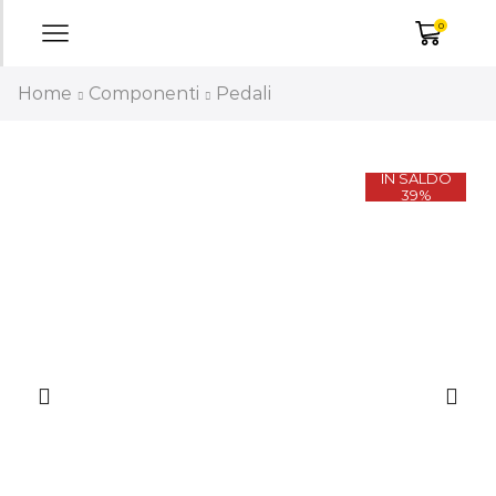
0
Home
Componenti
Pedali
IN SALDO
39%