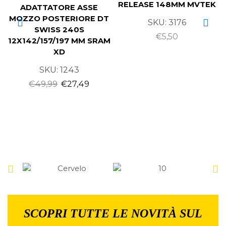
RELEASE 148MM MVTEK
ADATTATORE ASSE
MOZZO POSTERIORE DT
SKU:
3176
SWISS 240S
€
5,50
12X142/157/197 MM SRAM
XD
SKU:
1243
€
49,99
€
27,49
SCOPRI TUTTE LE NOVITÀ SUL