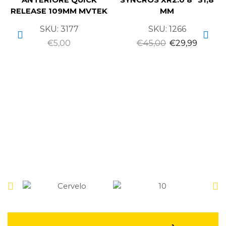
ANTERIORE QUICK
SYNCROS XR2.0 8° 31,8
RELEASE 109MM MVTEK
MM
SKU:
3177
SKU:
1266
€
5,00
€
45,00
€
29,99