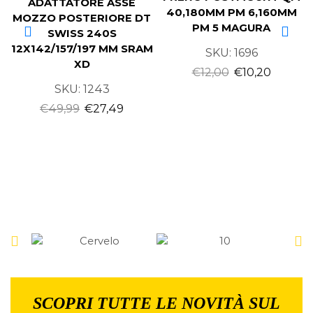
ADATTATORE ASSE
40,180MM PM 6,160MM
MOZZO POSTERIORE DT
PM 5 MAGURA
SWISS 240S
12X142/157/197 MM SRAM
SKU:
1696
XD
€
12,00
€
10,20
SKU:
1243
€
49,99
€
27,49
SCOPRI TUTTE LE NOVITÀ SUL