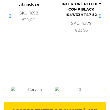
INFERIORE RITCHEY
viti incluse
COMP BLACK
SKU:
1698
IS47/33HT47-52
€
10,00
SKU:
4379
€
23,95