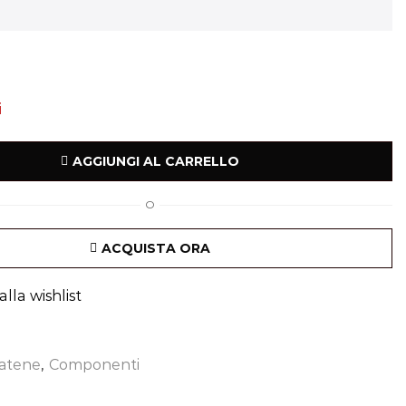
i
AGGIUNGI AL CARRELLO
O
ACQUISTA ORA
lla wishlist
atene
,
Componenti