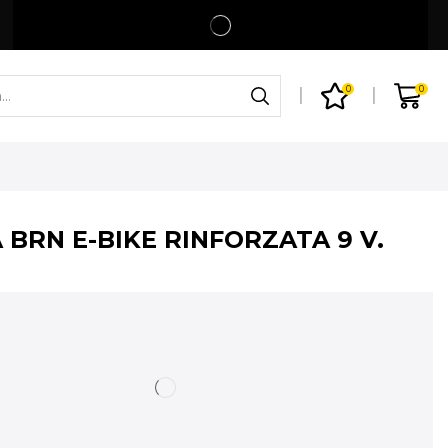
Spedizione gratuita per ordini superiori a 99€
Shop
0
0
 BRN E-BIKE RINFORZATA 9 V.