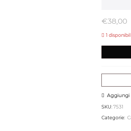
€
38,00
1 disponibil
Aggiungi a
SKU:
7531
Categorie:
C