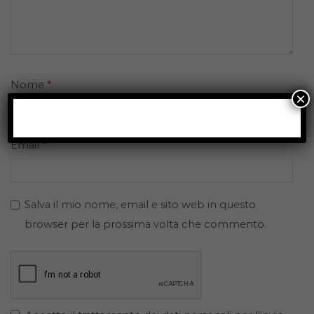
Nome
*
×
Email
*
Salva il mio nome, email e sito web in questo
browser per la prossima volta che commento.