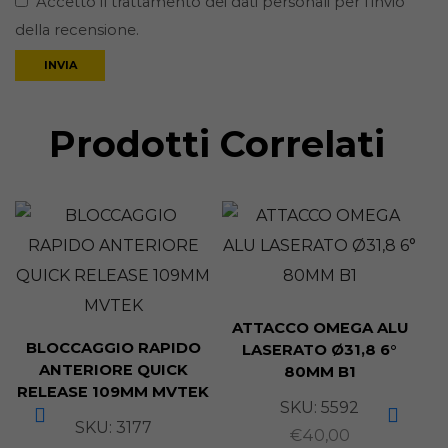
Accetto il trattamento dei dati personali per l’invio
della recensione.
Prodotti Correlati
ATTACCO OMEGA ALU
BLOCCAGGIO RAPIDO
LASERATO Ø31,8 6°
ANTERIORE QUICK
80MM B1
RELEASE 109MM MVTEK
SKU:
5592
SKU:
3177
€
40,00
F