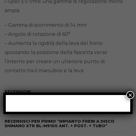
I-Spec EV offre una gamma di regolazione molto
ampia:
– Gamma di scorrimento di 14 mm
– Angolo di rotazione di 60°
– Aumenta la rigidità della leva del freno
spostando la posizione della fascetta verso
l’interno per creare un ulteriore punto di
contatto tra il manubrio e la leva
RECENSIONI
×
Non ci sono ancora recensioni.
RECENSISCI PER PRIMO “IMPIANTO FRENI A DISCO
SHIMANO XTR BL-M9100 ANT. + POST. + TUBO”