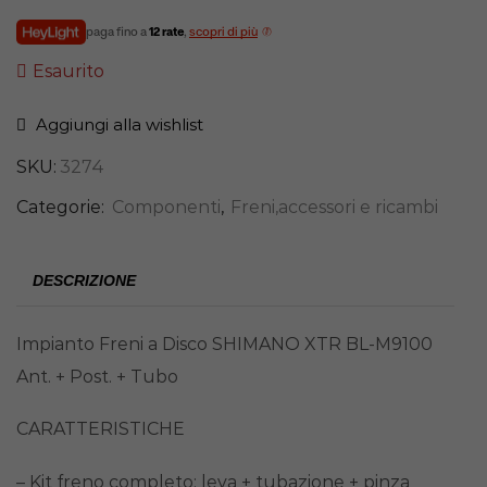
paga fino a
12 rate
,
scopri di più
Esaurito
Aggiungi alla wishlist
SKU:
3274
Categorie:
Componenti
,
Freni,accessori e ricambi
DESCRIZIONE
Impianto Freni a Disco SHIMANO XTR BL-M9100
Ant. + Post. + Tubo
CARATTERISTICHE
– Kit freno completo: leva + tubazione + pinza