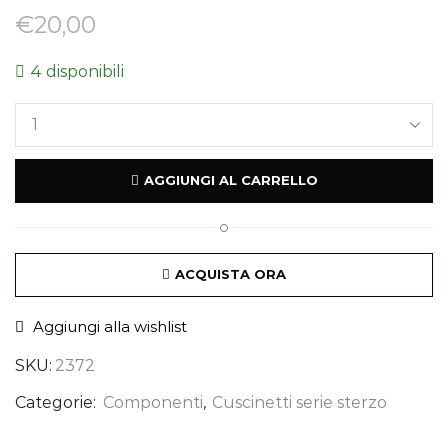
€
20,00
4 disponibili
AGGIUNGI AL CARRELLO
O
ACQUISTA ORA
Aggiungi alla wishlist
SKU:
2372
Categorie:
Componenti
,
Cuscinetti serie sterzo