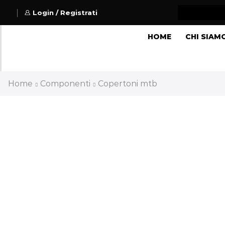
Login / Registrati
HOME
CHI SIAM
Home
Componenti
Copertoni mtb