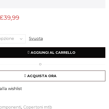
€
39,99
Svuota
AGGIUNGI AL CARRELLO
O
ACQUISTA ORA
lla wishlist
omponenti
,
Copertoni mtb