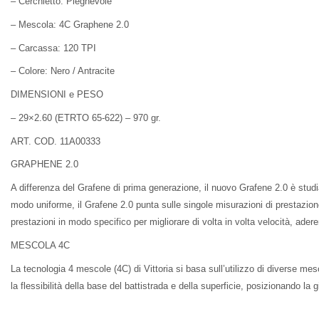
– Cerchietto: Pieghevole
– Mescola: 4C Graphene 2.0
– Carcassa: 120 TPI
– Colore: Nero / Antracite
DIMENSIONI e PESO
– 29×2.60 (ETRTO 65-622) – 970 gr.
ART. COD. 11A00333
GRAPHENE 2.0
A differenza del Grafene di prima generazione, il nuovo Grafene 2.0 è studiat
modo uniforme, il Grafene 2.0 punta sulle singole misurazioni di prestazione
prestazioni in modo specifico per migliorare di volta in volta velocità, ader
MESCOLA 4C
La tecnologia 4 mescole (4C) di Vittoria si basa sull’utilizzo di diverse me
la flessibilità della base del battistrada e della superficie, posizionando l