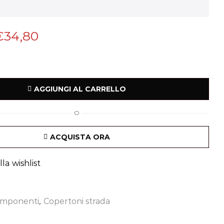
€
34,80
AGGIUNGI AL CARRELLO
O
ACQUISTA ORA
la wishlist
mponenti
,
Copertoni strada