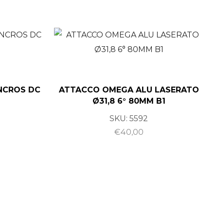
NCROS DC
ATTACCO OMEGA ALU LASERATO
Ø31,8 6° 80MM B1
SKU:
5592
€
40,00