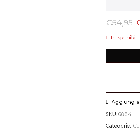
€
54,95
1 disponibili
Aggiungi al
SKU:
6884
Categorie:
Co