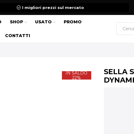
I migliori prezzi sul mercato
O
SHOP
USATO
PROMO
CONTATTI
SELLA 
IN SALDO
22%
DYNAM