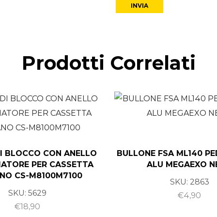
Prodotti Correlati
I BLOCCO CON ANELLO
BULLONE FSA ML140 PE
IATORE PER CASSETTA
ALU MEGAEXO N
NO CS-M8100M7100
SKU:
2863
SKU:
5629
€
4,90
€
18,90