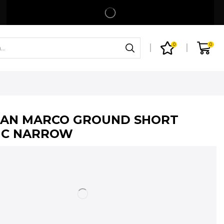
Spedizione gratuita per ordini superiori a 99€
Shop
0
0
SAN MARCO GROUND SHORT
IC NARROW