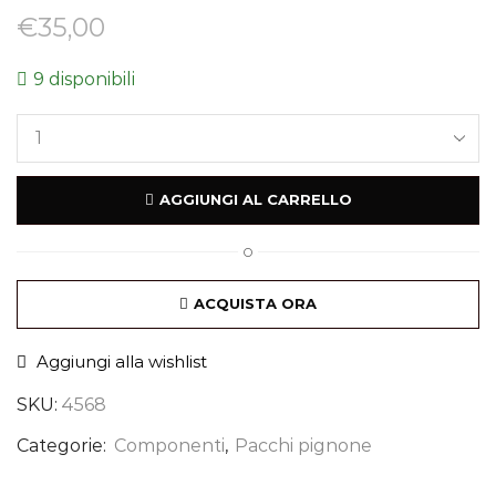
€
35,00
9 disponibili
AGGIUNGI AL CARRELLO
O
ACQUISTA ORA
Aggiungi alla wishlist
SKU:
4568
Categorie:
Componenti
,
Pacchi pignone