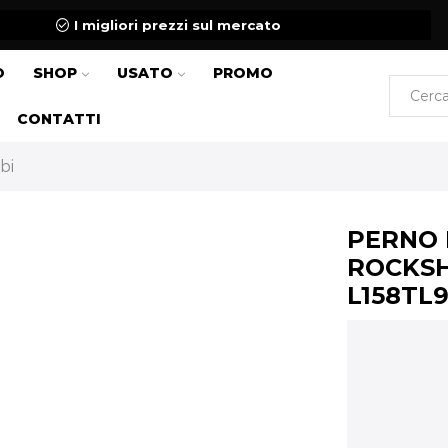
I migliori prezzi sul mercato
O
SHOP
USATO
PROMO
CONTATTI
bi
PERNO 
ROCKSH
L158TL