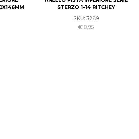
ERIORE
ANELLO PISTA INFERIORE SERIE
10X146MM
STERZO 1-14 RITCHEY
SKU:
3289
€
10,95