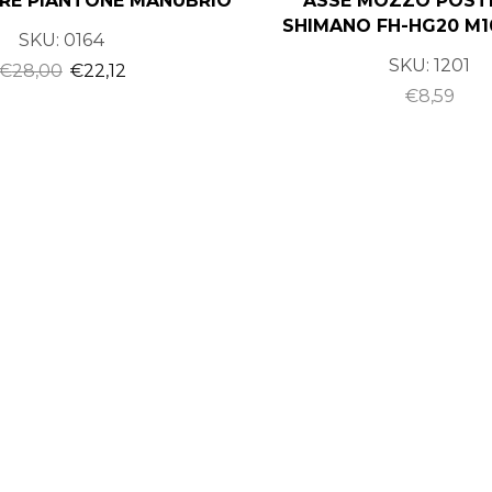
RE PIANTONE MANUBRIO
ASSE MOZZO POST
SHIMANO FH-HG20 M
SKU:
0164
SKU:
1201
€
28,00
€
22,12
€
8,59