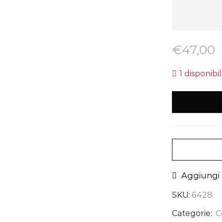
€
47,00
1 disponibil
Aggiungi a
SKU:
6428
Categorie:
C