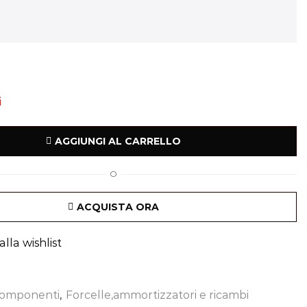
i
AGGIUNGI AL CARRELLO
O
ACQUISTA ORA
lla wishlist
omponenti
,
Forcelle,ammortizzatori e ricambi