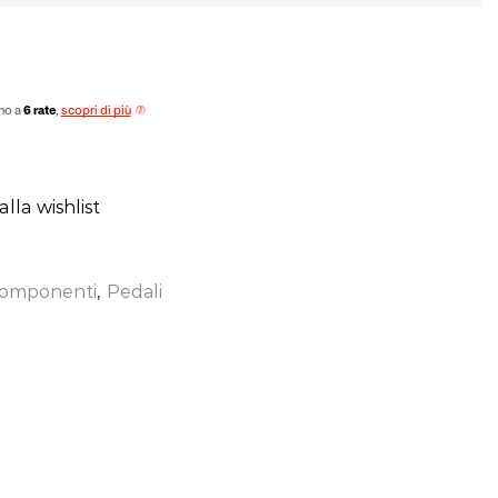
no a
6 rate
,
scopri di più
lla wishlist
omponenti
,
Pedali