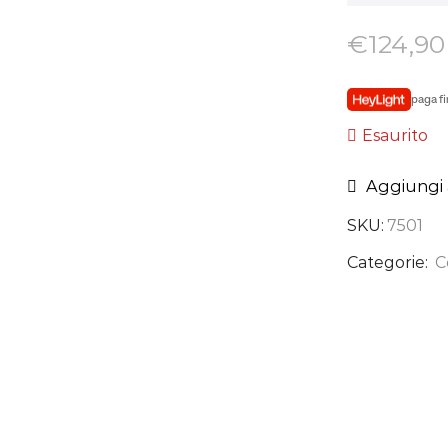
€
124,90
paga fi
Esaurito
Aggiungi a
SKU:
7501
Categorie:
C