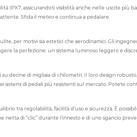
ità IPX7, assicurandoti visibilità anche nelle uscite più
attente. Sfida il meteo e continua a pedalare.
 pulite, per motivi sia estetici che aerodinamici. Gli inge
ere la perfezione: un sistema luminoso leggero e discret
 decine di migliaia di chilometri. Il loro design robusto, l
 sistemi di pedali più resistenti sul mercato. Potete con
ilibrio tra regolabilità, facilità d’uso e sicurezza. È possi
 netta di “clic” durante l’innesto e di uno sgancio preved