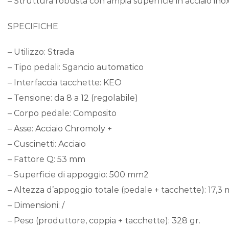
– Struttura robusta con ampia superficie in acciaio in
SPECIFICHE
– Utilizzo: Strada
– Tipo pedali: Sgancio automatico
– Interfaccia tacchette: KEO
– Tensione: da 8 a 12 (regolabile)
– Corpo pedale: Composito
– Asse: Acciaio Chromoly +
– Cuscinetti: Acciaio
– Fattore Q: 53 mm
– Superficie di appoggio: 500 mm2
– Altezza d’appoggio totale (pedale + tacchette): 17,3 mm
– Dimensioni: /
– Peso (produttore, coppia + tacchette): 328 gr.